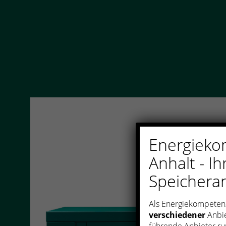
Energieko
Anhalt - I
Speichera
Als Energiekompetenz
verschiedener
Anbie