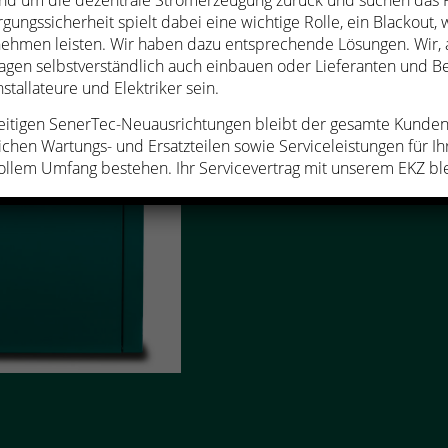
nd um die dezentrale Stromerzeugung zurück und suchen das 
gungssicherheit spielt dabei eine wichtige Rolle, ein Blackout, w
ehmen leisten. Wir haben dazu entsprechende Lösungen. Wir, al
agen selbstverständlich auch einbauen oder Lieferanten und Ber
stallateure und Elektriker sein.
itigen SenerTec-Neuausrichtungen bleibt der gesamte Kundend
ichen Wartungs- und Ersatzteilen sowie Serviceleistungen für I
ollem Umfang bestehen. Ihr Servicevertrag mit unserem EKZ ble