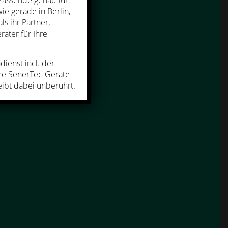
Passende genau für
ie gerade in Berlin,
s ihr Partner,
ater für Ihre
ienst incl. der
hre SenerTec-Geräte
ibt dabei unberührt.