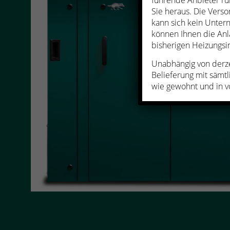
führende Anbieter ru
Sie heraus. Die Versor
kann sich kein Untern
können Ihnen die Anl
bisherigen Heizungsin
Unabhängig von derze
Belieferung mit sämtl
wie gewohnt und in v