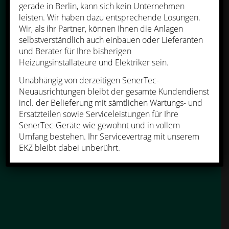
gerade in Berlin, kann sich kein Unternehmen
leisten. Wir haben dazu entsprechende Lösungen.
Wir, als ihr Partner, können Ihnen die Anlagen
selbstverständlich auch einbauen oder Lieferanten
und Berater für Ihre bisherigen
Heizungsinstallateure und Elektriker sein.
DER BESTE
DACHS
Unabhängig von derzeitigen SenerTec-
ALLER ZEITEN
Neuausrichtungen bleibt der gesamte Kundendienst
incl. der Belieferung mit sämtlichen Wartungs- und
Das meistverkaufte BHKW
Ersatzteilen sowie Serviceleistungen für Ihre
Europas.
SenerTec-Geräte wie gewohnt und in vollem
Umfang bestehen. Ihr Servicevertrag mit unserem
EKZ bleibt dabei unberührt.