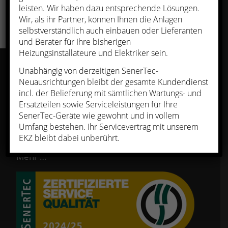
leisten. Wir haben dazu entsprechende Lösungen.
Wir, als ihr Partner, können Ihnen die Anlagen
selbstverständlich auch einbauen oder Lieferanten
und Berater für Ihre bisherigen
Heizungsinstallateure und Elektriker sein.
Unabhängig von derzeitigen SenerTec-
Neuausrichtungen bleibt der gesamte Kundendienst
ÜBER UNS
incl. der Belieferung mit sämtlichen Wartungs- und
Die SenerTec Kraft-Wärme-Energiesysteme
Ersatzteilen sowie Serviceleistungen für Ihre
GmbH, Schweinfurt wurde im März 1996
SenerTec-Geräte wie gewohnt und in vollem
Umfang bestehen. Ihr Servicevertrag mit unserem
gegründet. Mittlerweile beschäftigt der BHKW-
EKZ bleibt dabei unberührt.
Hersteller rund 140 Mitarbeiter.
Mehr …