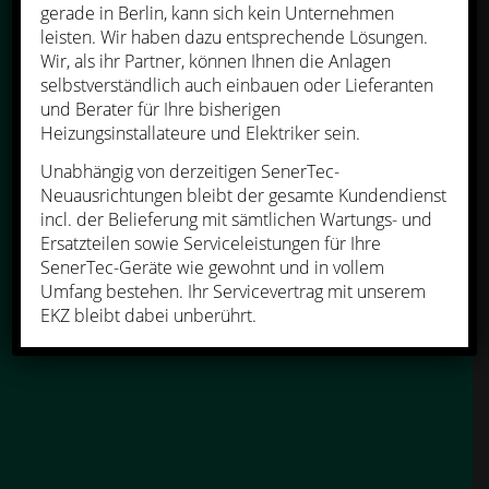
gerade in Berlin, kann sich kein Unternehmen
leisten. Wir haben dazu entsprechende Lösungen.
Wir, als ihr Partner, können Ihnen die Anlagen
selbstverständlich auch einbauen oder Lieferanten
und Berater für Ihre bisherigen
Heizungsinstallateure und Elektriker sein.
DER BESTE
DACHS
Unabhängig von derzeitigen SenerTec-
ALLER ZEITEN
Neuausrichtungen bleibt der gesamte Kundendienst
incl. der Belieferung mit sämtlichen Wartungs- und
Das meistverkaufte BHKW
Ersatzteilen sowie Serviceleistungen für Ihre
Europas.
SenerTec-Geräte wie gewohnt und in vollem
Umfang bestehen. Ihr Servicevertrag mit unserem
EKZ bleibt dabei unberührt.