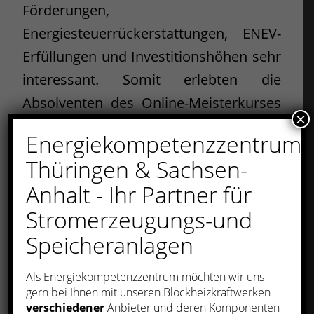
Förderungen,
Energiesteuerrückerstattungen, ENEV-
Erfüllungen und Investitionshöhen sehr
interessant. Somit erlebten die
Absolventen des Online-Meisterkurses
×
in ihrer Präsenzphase, die kurz vor
Energiekompetenzzentrum
Abschluss ihrer Prüfungen stehen, den
Thüringen & Sachsen-
Aufbau und die Funktion von
Anhalt - Ihr Partner für
stromerzeugenden Heizungen und
Stromerzeugungs-und
waren erstaunt, dass diese Technologie
Speicheranlagen
nicht nur in großen Anlagen, sondern
der „Dachs“ immer mehr in kleinen
Als Energiekompetenzzentrum möchten wir uns
Objekte wie in Gaststätten, Hotels,
gern bei Ihnen mit unseren Blockheizkraftwerken
verschiedener
Anbieter und deren Komponenten
Alten- und Pflegeheimen,