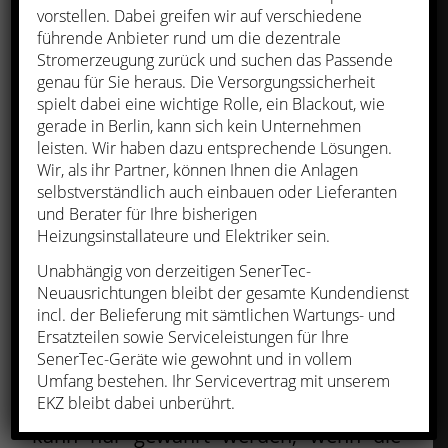
NEUE RAHMENBEDINGUNGEN FÜR
vorstellen. Dabei greifen wir auf verschiedene
KWK
führende Anbieter rund um die dezentrale
Stromerzeugung zurück und suchen das Passende
am 15. Februar 2019 in Schweinfurt an.
genau für Sie heraus. Die Versorgungssicherheit
1. ANMELDUNG
spielt dabei eine wichtige Rolle, ein Blackout, wie
gerade in Berlin, kann sich kein Unternehmen
Die Anmeldung ist verbindlich. Nach
leisten. Wir haben dazu entsprechende Lösungen.
Eingang Ihrer Anmeldung erhalten Sie
Wir, als ihr Partner, können Ihnen die Anlagen
selbstverständlich auch einbauen oder Lieferanten
eine schriftliche Eingangsbestätigung
und Berater für Ihre bisherigen
und die Rechnung über Ihre
Heizungsinstallateure und Elektriker sein.
Teilnahmegebühr.
Unabhängig von derzeitigen SenerTec-
Neuausrichtungen bleibt der gesamte Kundendienst
2. ZAHLUNG
incl. der Belieferung mit sämtlichen Wartungs- und
Die Teilnahmegebühren sind mit Erhalt
Ersatzteilen sowie Serviceleistungen für Ihre
SenerTec-Geräte wie gewohnt und in vollem
der Rechnung ohne Abzug zur Zahlung
Umfang bestehen. Ihr Servicevertrag mit unserem
fällig. Veranstaltungseinlass
EKZ bleibt dabei unberührt.
kann nur gewährt werden, wenn die