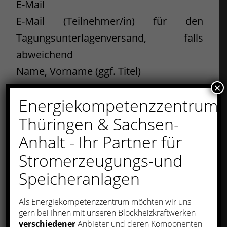
E-Mail
E-Mail (Teilnehmer/in) für den
Tagungsunterlagenversand, falls
abweichend
Name, Vorname (ggf. Titel)
×
Unternehmen/Institution
Energiekompetenzzentrum
Straße/Postfach
Thüringen & Sachsen-
E-Mail
Anhalt - Ihr Partner für
Rechnungsadresse (falls abweichend)
Datum, Unterschrift
Stromerzeugungs-und
Speicheranlagen
Anmeldeschluss ist der 8. Februar 2019
Hiermit melde ich mich verbindlich zum
Als Energiekompetenzzentrum möchten wir uns
B.KWK-Seminar
gern bei Ihnen mit unseren Blockheizkraftwerken
verschiedener
Anbieter und deren Komponenten