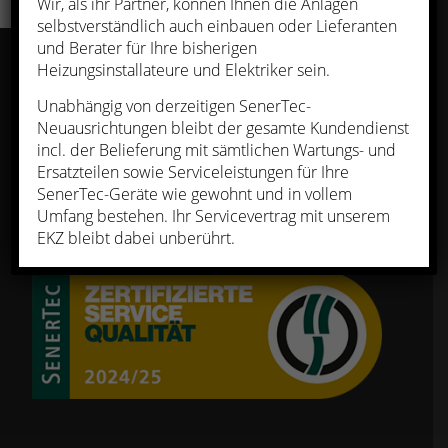
Wir, als ihr Partner, können Ihnen die Anlagen
selbstverständlich auch einbauen oder Lieferanten
und Berater für Ihre bisherigen
Heizungsinstallateure und Elektriker sein.
ÜBER UNS
Unabhängig von derzeitigen SenerTec-
Neuausrichtungen bleibt der gesamte Kundendienst
Die SenerTec Kraft-Wärme-Energiesysteme
incl. der Belieferung mit sämtlichen Wartungs- und
GmbH, Schweinfurt wurde im März 1996
Ersatzteilen sowie Serviceleistungen für Ihre
gegründet. Mittlerweile beschäftigt der BHKW-
SenerTec-Geräte wie gewohnt und in vollem
Hersteller rund 140 Mitarbeiter.
Umfang bestehen. Ihr Servicevertrag mit unserem
EKZ bleibt dabei unberührt.
Mehr …