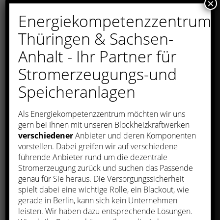
Blockheizkraftwerke” von SenerTec und
×
Energiekompetenzzentrum
während der gesamten Messezeit gibt
es interessante Infos zum
Thüringen & Sachsen-
Blockheizkraftwerk in Gewerbe- und
Anhalt - Ihr Partner für
Privatimmobilien sowie den Einsatz der
Stromerzeugungs-und
Brennstoffzelle im Neubau 1-2-
Speicheranlagen
Familienhaus.
Als Energiekompetenzzentrum möchten wir uns
Nutzen Sie bei weiteren Fragen unsere
gern bei Ihnen mit unseren Blockheizkraftwerken
verschiedener
Anbieter und deren Komponenten
Internetseite:
vorstellen. Dabei greifen wir auf verschiedene
http://www.senerteccenter.com
oder
führende Anbieter rund um die dezentrale
Stromerzeugung zurück und suchen das Passende
rufen Sie uns an 03628 5870200!
genau für Sie heraus. Die Versorgungssicherheit
spielt dabei eine wichtige Rolle, ein Blackout, wie
gerade in Berlin, kann sich kein Unternehmen
leisten. Wir haben dazu entsprechende Lösungen.